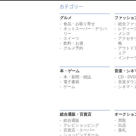
グルメ
ファッショ
食品・お取り寄せ
総合ファ
ネットスーパー・デリバ
レディー
リー
メンズ
スイーツ
アクセサ
飲料・お酒
靴
グルメ予約
アウトド
ェア
インナー
本・ゲーム
音楽・シネ
本・新聞・雑誌
CD・DVD
電子書籍
音楽ダウ
ゲーム
シネマ・
総合通販・百貨店
オークショ
総合通販
買取
テレビショッピング
出品
百貨店・スーパー
落札
ショッピングモール