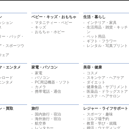
ン
ベビー・キッズ・おもちゃ
生活・暮らし
ッション
マタニティー・ベビー
インテリア・家具
ス
キッズ
生活用品・雑貨・キッチ
おもちゃ・ホビー
ン
リー・バッグ・
ペット用品
ギフト・フラワー
ア・スポーツウ
レンタル・写真プリント
ウェア
マ・エンタメ
家電・パソコン
美容・健康
家電
コスメ
ンロード
パソコン
スキンケア・ヘアケア
エンタメ
PC周辺機器・ソフト
ダイエット
カメラ
健康食品・サプリメント
携帯電話・通信
医薬品・ドラッグストア
エステ・ヘアサロン
ン・買取
旅行
レジャー・ライフサポート
国内旅行・宿泊
スポーツ・趣味
海外旅行・宿泊
ゴルフ場予約
航空券
教育・学び・就職
レンタカー
婚活・ウエディング