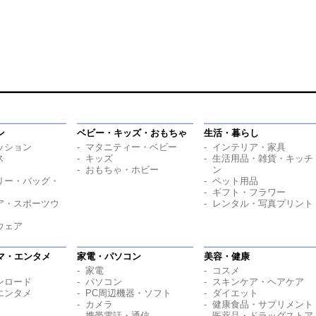
ン
ベビー・キッズ・おもちゃ
生活・暮らし
ッション
マタニティー・ベビー
インテリア・家具
ス
キッズ
生活用品・雑貨・キッチ
おもちゃ・ホビー
ン
リー・バッグ・
ペット用品
ギフト・フラワー
ア・スポーツウ
レンタル・写真プリント
ウェア
マ・エンタメ
家電・パソコン
美容・健康
家電
コスメ
ンロード
パソコン
スキンケア・ヘアケア
エンタメ
PC周辺機器・ソフト
ダイエット
カメラ
健康食品・サプリメント
携帯電話・通信
医薬品・ドラッグストア