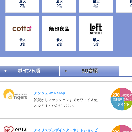
最大
最大
最大
7
2
4
6
倍
倍
倍
最大
最大
最大
3
2
5
倍
倍
倍
アンジェ web shop
雑貨からファッションまでカワイイ＆使
えるアイテムがいっぱい。
アイリスプラザインターネットショッピ