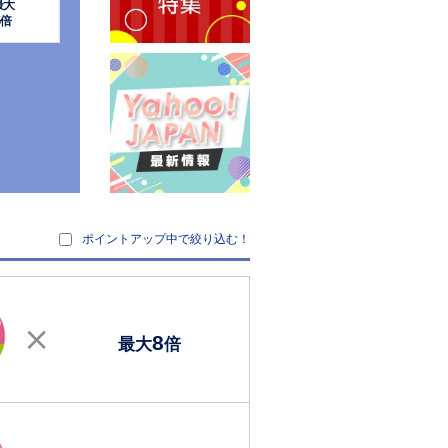
最大
倍
ポイントアップ中で絞り込む！
8
最大
倍