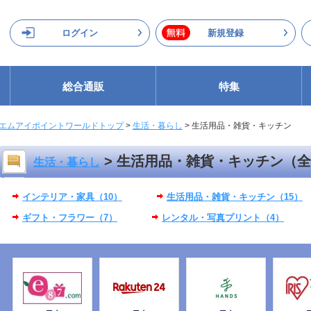
ログイン
新規登録
総合通販
特集
エムアイポイントワールドトップ
>
生活・暮らし
>
生活用品・雑貨・キッチン
> 生活用品・雑貨・キッチン（全
生活・暮らし
インテリア・家具（10）
生活用品・雑貨・キッチン（15）
ギフト・フラワー（7）
レンタル・写真プリント（4）