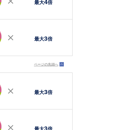
4
最大
倍
3
最大
倍
ページの先頭へ
3
最大
倍
3
最大
倍