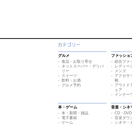
グルメ
ファッショ
食品・お取り寄せ
総合ファ
ネットスーパー・デリバ
レディー
リー
メンズ
スイーツ
アクセサ
飲料・お酒
靴
グルメ予約
アウトド
ェア
インナー
本・ゲーム
音楽・シネ
本・新聞・雑誌
CD・DVD
電子書籍
音楽ダウ
ゲーム
シネマ・