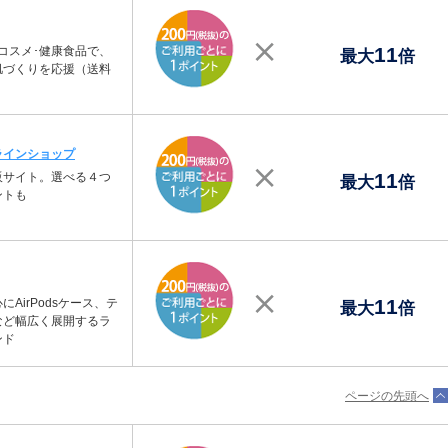
11
コスメ･健康食品で、
最大
倍
肌づくりを応援（送料
ラインショップ
11
販サイト。選べる４つ
最大
倍
ントも
11
AirPodsケース、テ
最大
倍
など幅広く展開するラ
ンド
ページの先頭へ