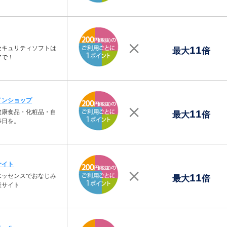
11
セキュリティソフトは
最大
倍
アで！
インショップ
11
健康食品・化粧品・自
最大
倍
毎日を。
サイト
11
エッセンスでおなじみ
最大
倍
販サイト