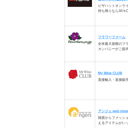
ピザハットオンラ
持ち帰りなら30％O
フラワーファーム
全米最大規模のフ
カンパニーがご提
My Wine CLUB
直接輸入・直接販
アンジェ web shop
雑貨からファッシ
えるアイテムがい