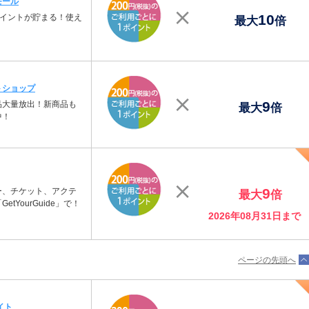
モール
10
ポイントが貯まる！使え
最大
倍
トショップ
9
品大量放出！新商品も
最大
倍
中！
9
ー、チケット、アクテ
最大
倍
tYourGuide」で！
2026年08月31日まで
ページの先頭へ
イト