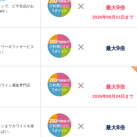
9
インで、ピザ全品がお
最大
倍
FF！
2026年08月31日まで
9
ラワーギフトサービス
最大
倍
供！
9
売ワイン通販専門店
最大
倍
2026年08月24日まで
8
ョンまでカワイイ＆使
最大
倍
っぱい。