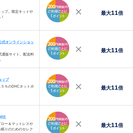
11
ョップ。限定キットや
最大
倍
も！
公式オンラインショッ
11
最大
倍
式通販サイト。配送料
も
ョップ
11
５％のDHCネットポ
最大
倍
ORE
11
ピロー＆マットレスや
最大
倍
る眠りのためのセレク