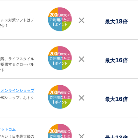
18
イルス対策ソフトはノ
最大
倍
安心！
16
美容、ライフスタイル
最大
倍
で提供するグローバル
ンド
・オンラインショップ
16
公式ショップ。おトク
最大
倍
ドットコム
13
ぞろい！日本最大級の