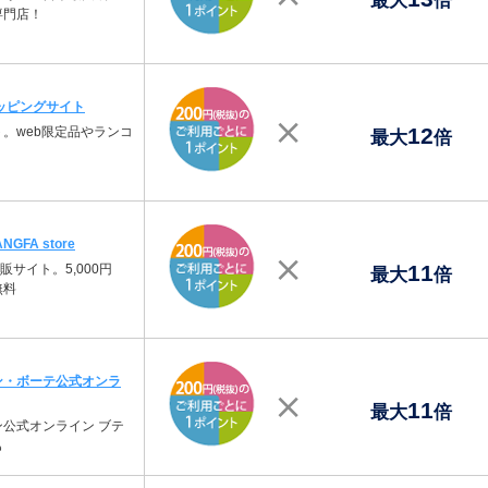
最大
倍
専門店！
ッピングサイト
12
。web限定品やランコ
最大
倍
。
FA store
11
サイト。5,000円
最大
倍
無料
ン・ボーテ公式オンラ
11
最大
倍
公式オンライン ブテ
も