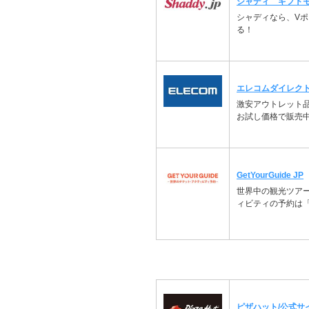
シャディ ギフト
シャディなら、V
る！
エレコムダイレク
激安アウトレット
お試し価格で販売
GetYourGuide JP
世界中の観光ツア
ィビティの予約は「Ge
ピザハット/公式サ