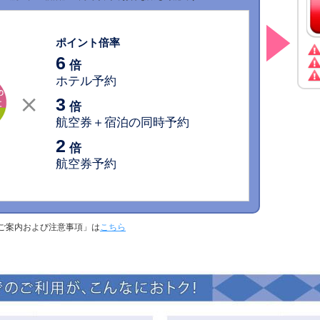
ポイント倍率
6
倍
ホテル予約
3
倍
航空券＋宿泊の同時予約
2
倍
航空券予約
ご案内および注意事項」は
こちら