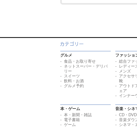
グルメ
ファッショ
食品・お取り寄せ
総合ファ
ネットスーパー・デリバ
レディー
リー
メンズ
スイーツ
アクセサ
飲料・お酒
靴
グルメ予約
アウトド
ェア
インナー
本・ゲーム
音楽・シネ
本・新聞・雑誌
CD・DVD
電子書籍
音楽ダウ
ゲーム
シネマ・