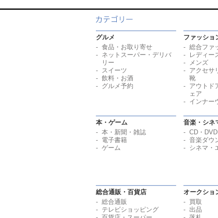
グルメ
ファッショ
食品・お取り寄せ
総合ファ
ネットスーパー・デリバ
レディー
リー
メンズ
スイーツ
アクセサ
飲料・お酒
靴
グルメ予約
アウトド
ェア
インナー
本・ゲーム
音楽・シネ
本・新聞・雑誌
CD・DVD
電子書籍
音楽ダウ
ゲーム
シネマ・
総合通販・百貨店
オークショ
総合通販
買取
テレビショッピング
出品
百貨店・スーパー
落札