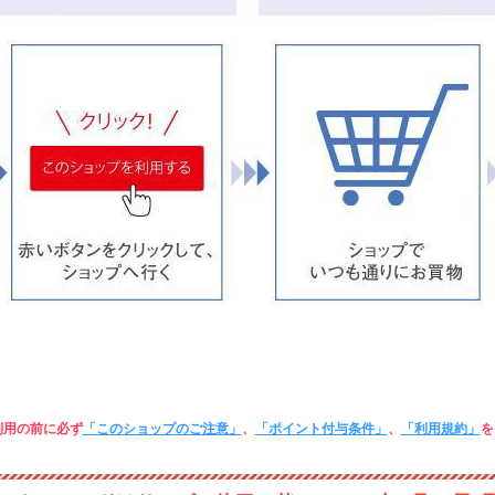
利用の前に必ず
「このショップのご注意」
、
「ポイント付与条件」
、
「利用規約」
を