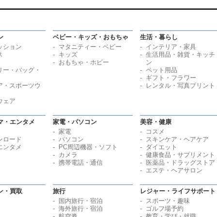
ン
ベビー・キッズ・おもちゃ
生活・暮らし
ッション
マタニティー・ベビー
インテリア・家具
ス
キッズ
生活用品・雑貨・キッチ
おもちゃ・ホビー
ン
リー・バッグ・
ペット用品
ギフト・フラワー
ア・スポーツウ
レンタル・写真プリント
ウェア
マ・エンタメ
家電・パソコン
美容・健康
家電
コスメ
ンロード
パソコン
スキンケア・ヘアケア
エンタメ
PC周辺機器・ソフト
ダイエット
カメラ
健康食品・サプリメント
携帯電話・通信
医薬品・ドラッグストア
エステ・ヘアサロン
ン・買取
旅行
レジャー・ライフサポート
国内旅行・宿泊
スポーツ・趣味
海外旅行・宿泊
ゴルフ場予約
航空券
教育・学び・就職