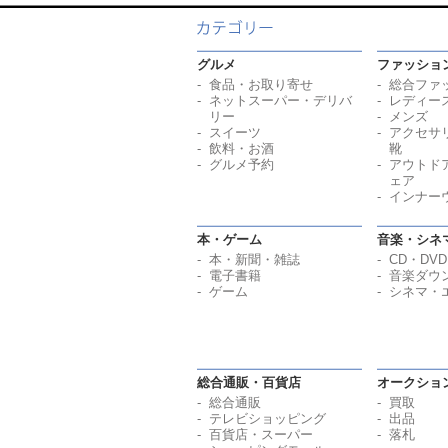
グルメ
ファッショ
食品・お取り寄せ
総合ファ
ネットスーパー・デリバ
レディー
リー
メンズ
スイーツ
アクセサ
飲料・お酒
靴
グルメ予約
アウトド
ェア
インナー
本・ゲーム
音楽・シネ
本・新聞・雑誌
CD・DVD
電子書籍
音楽ダウ
ゲーム
シネマ・
総合通販・百貨店
オークショ
総合通販
買取
テレビショッピング
出品
百貨店・スーパー
落札