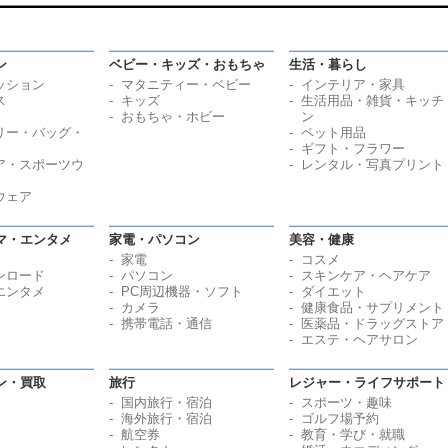
ン
ベビー・キッズ・おもちゃ
生活・暮らし
ッション
マタニティー・ベビー
インテリア・家具
ス
キッズ
生活用品・雑貨・キッチ
おもちゃ・ホビー
ン
リー・バッグ・
ペット用品
ギフト・フラワー
ア・スポーツウ
レンタル・写真プリント
ウェア
マ・エンタメ
家電・パソコン
美容・健康
家電
コスメ
ンロード
パソコン
スキンケア・ヘアケア
エンタメ
PC周辺機器・ソフト
ダイエット
カメラ
健康食品・サプリメント
携帯電話・通信
医薬品・ドラッグストア
エステ・ヘアサロン
ン・買取
旅行
レジャー・ライフサポート
国内旅行・宿泊
スポーツ・趣味
海外旅行・宿泊
ゴルフ場予約
航空券
教育・学び・就職