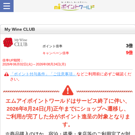
My Wine CLUB
3
倍
ポイント倍率
9
倍
キャンペーン倍率
倍率UP期間：
2026年06月02日(火)～2026年08月24日(月)
「ポイント付与条件」「ご注意事項」
などご利用前に必ずご確認くだ
さい。
エムアイポイントワールドはサービス終了に伴い、
2026年8月24日(月)正午までにショップへ遷移し、
ご利用が完了した分がポイント進呈の対象となりま
す。
※商品購入のほか、宿泊・搭乗・来店等のご利用完了が対