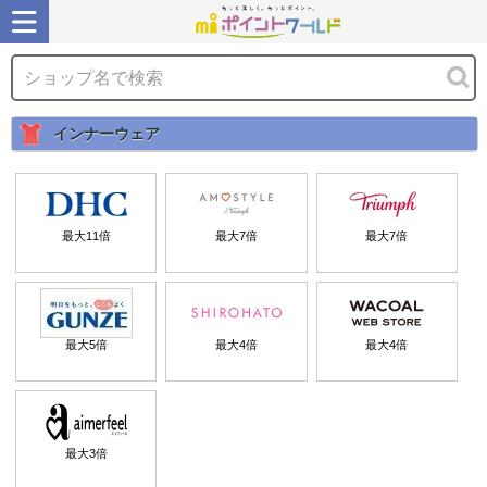
インナーウェア
最大
11
倍
最大
7
倍
最大
7
倍
最大
5
倍
最大
4
倍
最大
4
倍
最大
3
倍