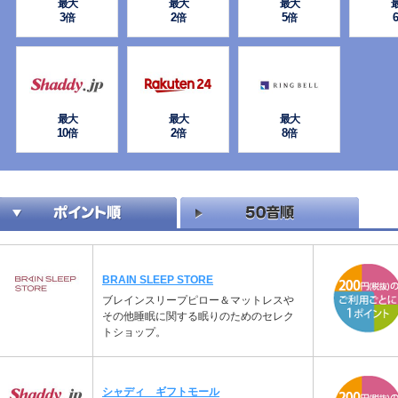
最大
最大
最大
3
2
5
6
倍
倍
倍
最大
最大
最大
10
2
8
倍
倍
倍
BRAIN SLEEP STORE
ブレインスリープピロー＆マットレスや
その他睡眠に関する眠りのためのセレク
トショップ。
シャディ ギフトモール