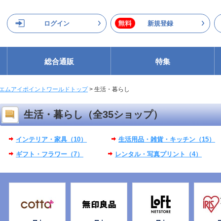
ログイン
新規登録
総合通販
特集
エムアイポイントワールドトップ
>
生活・暮らし
生活・暮らし（全35ショップ）
インテリア・家具（10）
生活用品・雑貨・キッチン（15）
ギフト・フラワー（7）
レンタル・写真プリント（4）