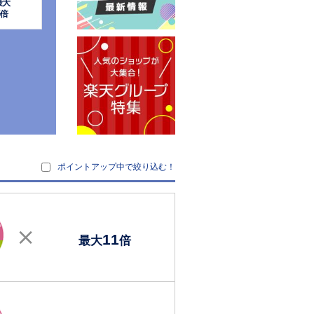
最大
倍
ポイントアップ中で絞り込む！
11
最大
倍